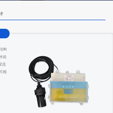
计
结构
水处
渠流
可根