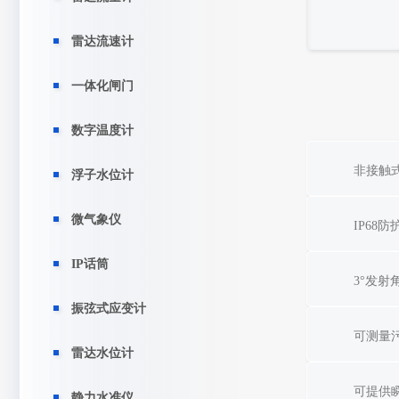
雷达流速计
一体化闸门
数字温度计
非接触
浮子水位计
微气象仪
IP68
IP话筒
3°发
振弦式应变计
可测量
雷达水位计
可提供
静力水准仪