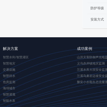
防护等级
安装方式
解决方案
成功案例
智慧水利/智慧灌区
山洪灾害防御声光电
智慧地灾
义乌赤岸镇地灾监测
交通设施
兰溪水库大坝安全监
智慧排水
兰溪鸟巢岩边坡安全
危房监测
磐安小水电生态流量
海绵城市
智慧灌溉
智能水表